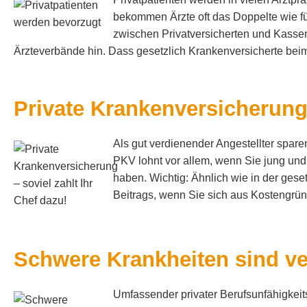
bekommen Ärzte oft das Doppelte wie fü
zwischen Privatversicherten und Kassen
Ärzteverbände hin. Dass gesetzlich Krankenversicherte beim 
Private Kranken­ver­si­che­run
Als gut verdienender Angestellter sparen 
PKV lohnt vor allem, wenn Sie jung un
haben. Wichtig: Ähnlich wie in der ges
Beitrags, wenn Sie sich aus Kostengründ
Schwe­re Krank­hei­ten sind v
Umfassender privater Berufsunfähigkeits