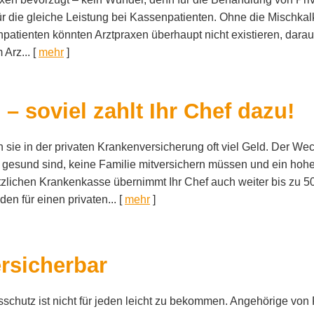
r die gleiche Leistung bei Kassenpatienten. Ohne die Mischkal
patienten könnten Arztpraxen überhaupt nicht existieren, darau
Arz...
[
mehr
]
g – soviel zahlt Ihr Chef dazu!
sie in der privaten Kranken­ver­si­che­rung oft viel Geld. Der Wec
d gesund sind, keine Familie mitver­sichern müssen und ein h
etzlichen Krankenkasse übernimmt Ihr Chef auch weiter bis zu 5
en für einen privaten...
[
mehr
]
ersicherbar
schutz ist nicht für jeden leicht zu bekommen. Angehörige von