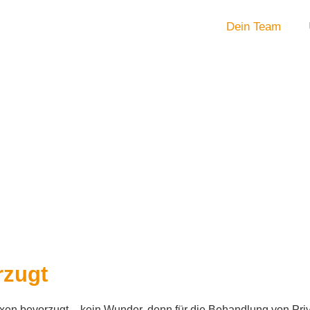
Dein Team
rzugt
raxen bevorzugt – kein Wunder, denn für die Behandlung von Pr