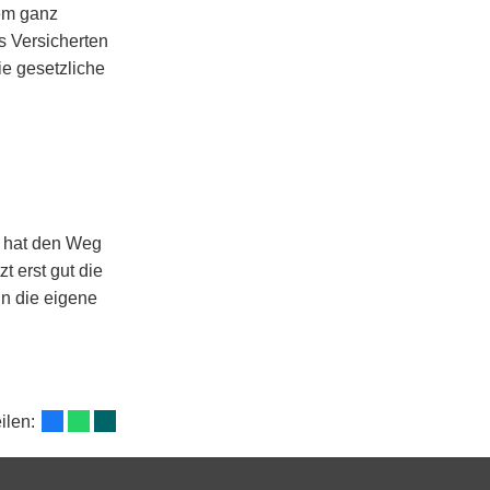
nem ganz
s Versicherten
ie gesetzliche
ik hat den Weg
t erst gut die
in die eigene
eilen: