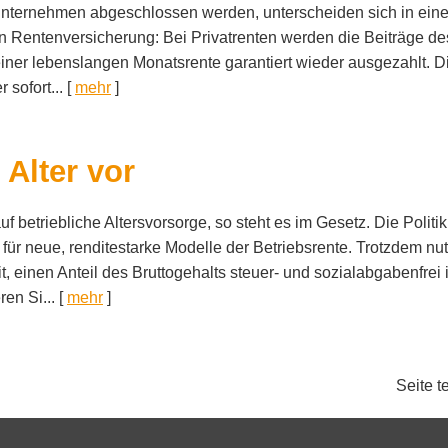
s­un­ter­neh­men abgeschlossen werden, unterscheiden sich in ei
n Rentenversicherung: Bei Privatrenten werden die Beiträge de
einer lebenslangen Monatsrente garantiert wieder ausgezahlt. D
sofort...
[
mehr
]
 Alter vor
 betriebliche Alters­vorsorge, so steht es im Gesetz. Die Polit
ür neue, renditestarke Modelle der Betriebsrente. Trotzdem nutz
it, einen Anteil des Bruttogehalts steuer- und sozialabgabenfrei 
ren Si...
[
mehr
]
Seite t