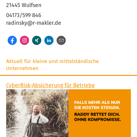
21445 Wulfsen
04173/599 846
radinsky@r-makler.de
Aktuell für kleine und mittelständische
Unternehmen
CyberRisk-Absicherung für Betriebe