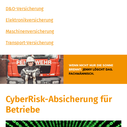
D&O-Versicherung
Elektronikversicherung
Maschinenversicherung
Transport-Versicherung
CyberRisk-Absicherung für
Betriebe