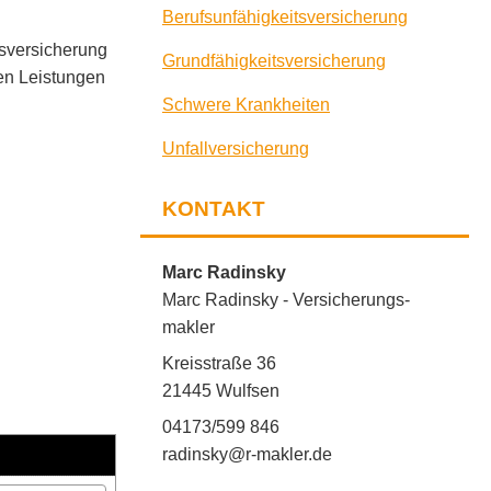
Berufs­unfähig­keitsversicherung
tsversicherung
Grundfähigkeitsversicherung
den Leistungen
Schwe­re Krank­hei­ten
Unfall­ver­si­che­rung
KONTAKT
Marc Radinsky
Marc Radinsky - Ver­sicherungs­
makler
Kreisstraße 36
21445 Wulfsen
04173/599 846
radinsky@r-makler.de