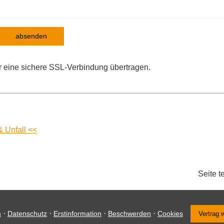
absenden
 eine sichere SSL-Verbindung übertragen.
& Unfall <<
Seite t
·
·
·
·
m
Datenschutz
Erstinformation
Beschwerden
Cookies
Vertrag 