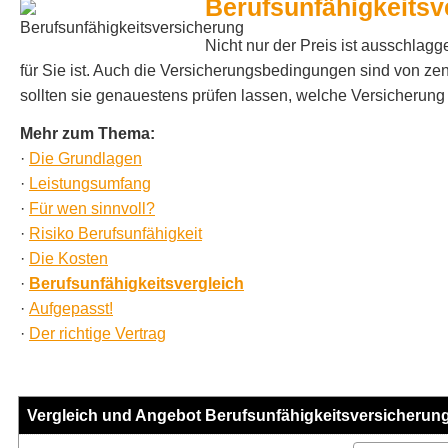
Berufs­unfähig­keitsv
Nicht nur der Preis ist ausschlagg
für Sie ist. Auch die Versicherungsbedingungen sind von ze
sollten sie genauestens prüfen lassen, welche Versicherung di
Mehr zum Thema:
·
Die Grundlagen
·
Leistungsumfang
·
Für wen sinnvoll?
·
Risiko Berufs­unfähig­keit
·
Die Kosten
·
Berufs­unfähig­keitsvergleich
·
Aufgepasst!
·
Der richtige Vertrag
Vergleich und Angebot Berufs­unfähig­keitsversicherun